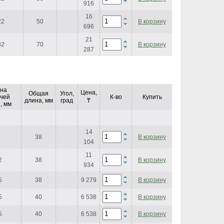
916
16
22
50
В корзину
696
21
32
70
В корзину
287
на
Цена,
Общая
Угол,
чей
К-во
Купить
длина, мм
град
₸
, мм
14
38
В корзину
104
11
2
38
В корзину
934
5
38
9 279
В корзину
5
40
6 538
В корзину
5
40
6 538
В корзину