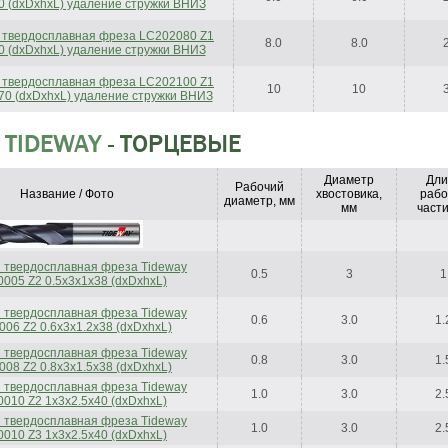
0 (dxDxhxL) удаление стружки ВНИЗ
 твердосплавная фреза LC202080 Z1
8.0
8.0
0 (dxDxhxL) удаление стружки ВНИЗ
 твердосплавная фреза LC202100 Z1
10
10
70 (dxDxhxL) удаление стружки ВНИЗ
 TIDEWAY
- ТОРЦЕВЫЕ
Диаметр
Дли
Рабочий
Название / Фото
хвостовика,
рабо
диаметр, мм
мм
части
 твердосплавная фреза Tideway
0.5
3
1
005 Z2 0.5x3x1x38 (dxDxhxL)
 твердосплавная фреза Tideway
0.6
3.0
1.
06 Z2 0.6x3x1.2x38 (dxDxhxL)
 твердосплавная фреза Tideway
0.8
3.0
1.
08 Z2 0.8x3x1.5x38 (dxDxhxL)
 твердосплавная фреза Tideway
1.0
3.0
2.
010 Z2 1x3x2.5x40 (dxDxhxL)
 твердосплавная фреза Tideway
1.0
3.0
2.
010 Z3 1x3x2.5x40 (dxDxhxL)