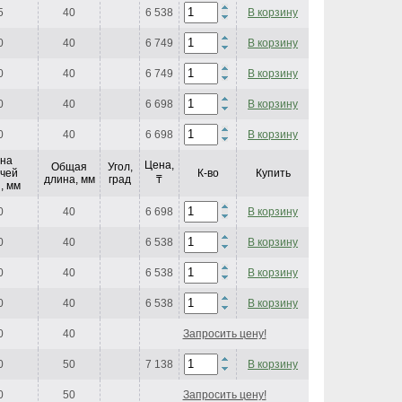
5
40
6 538
В корзину
0
40
6 749
В корзину
0
40
6 749
В корзину
0
40
6 698
В корзину
0
40
6 698
В корзину
на
Цена,
Общая
Угол,
чей
К-во
Купить
длина, мм
град
₸
, мм
0
40
6 698
В корзину
0
40
6 538
В корзину
0
40
6 538
В корзину
0
40
6 538
В корзину
0
40
Запросить цену!
0
50
7 138
В корзину
0
50
Запросить цену!