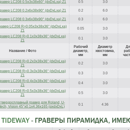
гравер LC208 0.5x3x38x60° (dxDxLxa) Z1
0.5
3.0
гравер LC208 0.2x6x38x90° (dxDxLxa) Z1
0.2
6.0
гравер LC208 0.3x6x38x90° (dxDxLxa) Z1
0.3
6.0
равер LC208 R=0.05x3x38x36° (dxDxLxa)
0.05
3.0
Z1
равер LC208 R=0.1x3x38x36° (dxDxLxa)
0.1
3.0
Z1
Рабочий
Диаметр
Дл
Название / Фото
диаметр,
хвостовика,
раб
мм
мм
част
равер LC208 R=0.2x3x38x36° (dxDxLxa)
0.2
3.0
Z1
равер LC208 R=0.3x3x38x36° (dxDxLxa)
0.3
3.0
Z1
равер LC208 R=0.4x3x38x36° (dxDxLxa)
0.4
3.0
Z1
равер LC208 R=0.5x3x38x36° (dxDxLxa)
0.5
3.0
Z1
твердосплавный гравер для Roland, U-
0.1
4.36
tech, Vision 45°x0.1x4.36x165 (αxdxDxL)
 TIDEWAY
- ГРАВЕРЫ ПИРАМИДКА, ИМЕ