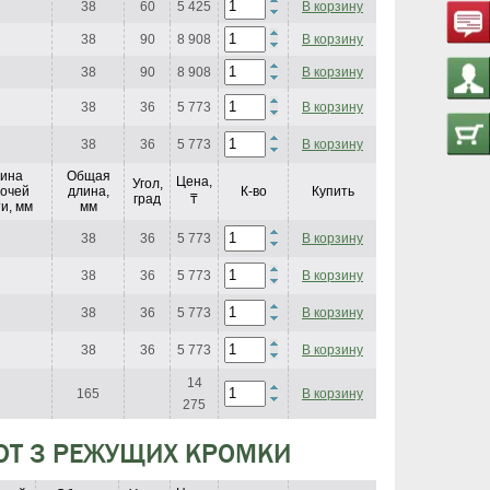
38
60
5 425
В корзину
38
90
8 908
В корзину
38
90
8 908
В корзину
38
36
5 773
В корзину
38
36
5 773
В корзину
ина
Общая
Цена,
Угол,
очей
длина,
К-во
Купить
град
₸
и, мм
мм
38
36
5 773
В корзину
38
36
5 773
В корзину
38
36
5 773
В корзину
38
36
5 773
В корзину
14
165
В корзину
275
ЮТ 3 РЕЖУЩИХ КРОМКИ