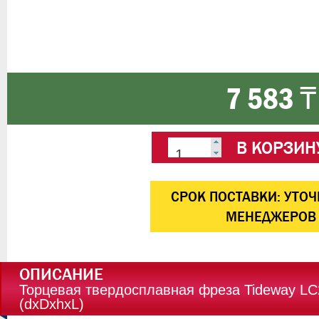
7 583 ₸
В КОРЗИН
CРОК ПОСТАВКИ:
УТОЧ
МЕНЕДЖЕРОВ
ОПИСАНИЕ
Торцевая твердосплавная фреза Tideway LC
(dxDxhxL)