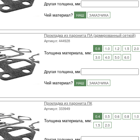
Другая толщина, мм
:
Чей материал?
НАШ
ЗАКАЗЧИКА
Прокладка из паронита ПА (армированный сеткой)
Артикул: 444928
0.8
1.0
1.2
1.5
2.0
Толщина материала, мм:
3.0
4.0
5.0
6.0
Другая толщина, мм
:
Чей материал?
НАШ
ЗАКАЗЧИКА
Прокладка из паронита ПК
Артикул: 333949
0.4
0.5
0.6
0.8
1.0
Толщина материала, мм:
1.5
2.0
Другая толщина, мм
: