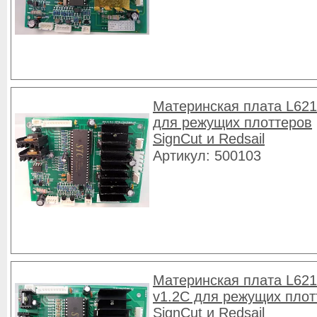
Материнская плата L621
для режущих плоттеров
SignCut и Redsail
Артикул: 500103
Материнская плата L62
v1.2C для режущих плот
SignCut и Redsail