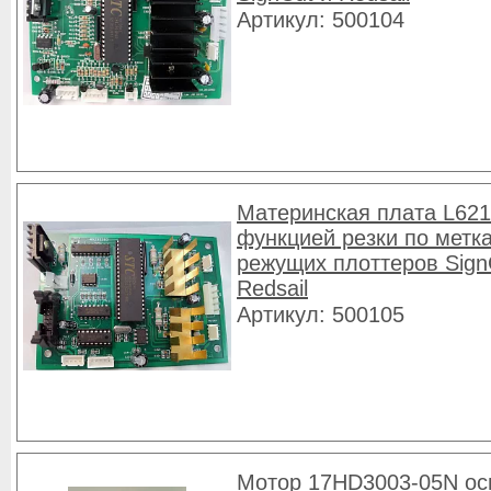
Артикул: 500104
Материнская плата L621
функцией резки по метк
режущих плоттеров Sign
Redsail
Артикул: 500105
Мотор 17HD3003-05N оси