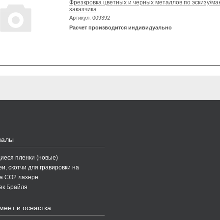
Фрезкровка цветных и черных металлов по эскизу/ма
заказчика
Артикул: 009392
Расчет производится индивидуально
иалы
еся пленки (новые)
и, скотчи для гравировки на
а CO2 лазере
ек Брайля
мент и оснастка