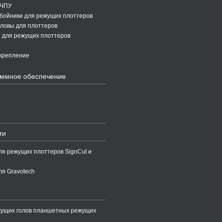
 ЧПУ
бойники для режущих плоттеров
ловы для плоттеров
 для режущих плоттеров
крепление
ммное обеспечение
ти
ля режущих плоттеров SignCut и
ля Gravotech
жущих голов планшетных режущих