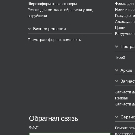
Фрезы для
Широкоформатные сканеры
Ножи и про
Резаки для металла, обрезчики углов,
Режущие го
вырубщики
Аксессуары
Цанги
Бизнес решения
Вакуумное 
Термотрансферные комплекты
Програ
Type3
Архив
Запчас
Запчасти д
Redsail
Запчасти д
Обратная связь
Сервис
ФИО*
Ремонт ре
плоттеров