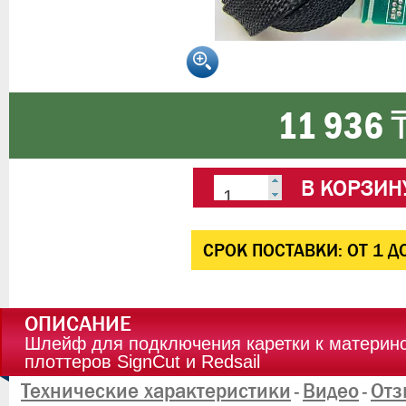
11 936 
В КОРЗИН
CРОК ПОСТАВКИ:
ОТ 1 Д
ОПИСАНИЕ
Шлейф для подключения каретки к материн
плоттеров SignCut и Redsail
Технические характеристики
Видео
Отз
-
-