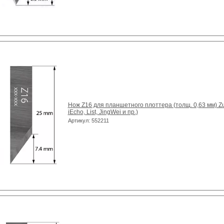
Нож Z16 для планшетного плоттера (толщ. 0,63 мм) Zun
iEcho, List, JingWei и пр.)
Артикул: 552211