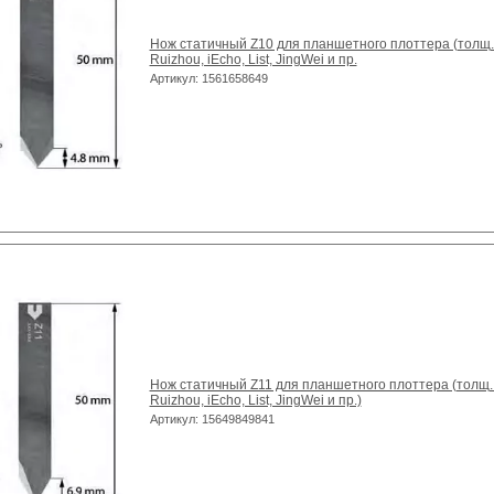
Нож статичный Z10 для планшетного плоттера (толщ. 1
Ruizhou, iEcho, List, JingWei и пр.
Артикул: 1561658649
Нож статичный Z11 для планшетного плоттера (толщ. 1
Ruizhou, iEcho, List, JingWei и пр.)
Артикул: 15649849841