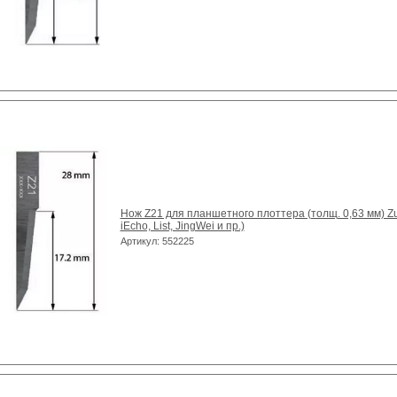
Нож Z21 для планшетного плоттера (толщ. 0,63 мм) Zun
iEcho, List, JingWei и пр.)
Артикул: 552225