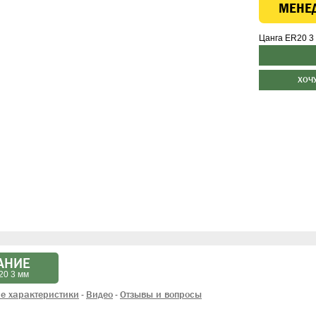
МЕНЕ
Цанга ER20 3
ХОЧ
АНИЕ
20 3 мм
е характеристики
Видео
Отзывы и вопросы
-
-