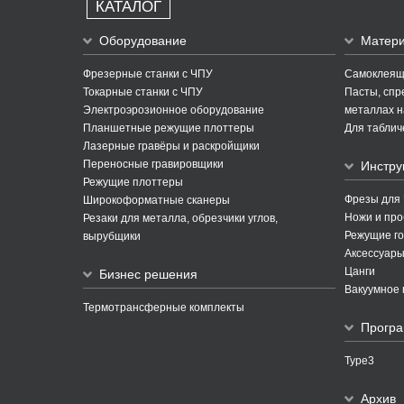
КАТАЛОГ
Оборудование
Матер
Фрезерные станки с ЧПУ
Самоклеящи
Токарные станки с ЧПУ
Пасты, спре
Электроэрозионное оборудование
металлах н
Планшетные режущие плоттеры
Для таблич
Лазерные гравёры и раскройщики
Переносные гравировщики
Инстру
Режущие плоттеры
Фрезы для
Широкоформатные сканеры
Ножи и про
Резаки для металла, обрезчики углов,
Режущие го
вырубщики
Аксессуары
Цанги
Бизнес решения
Вакуумное 
Термотрансферные комплекты
Програ
Type3
Архив