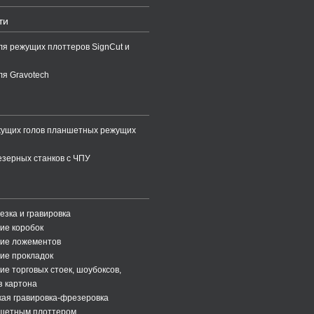
ти
ля режущих плоттеров SignCut и
ля Gravotech
жущих голов планшетных режущих
зерных станков с ЧПУ
езка и гравировка
ие коробок
ние ложементов
ие прокладок
ие торговых стоек, шоубоксов,
з картона
ая гравировка-фрезеровка
ншетным плоттером