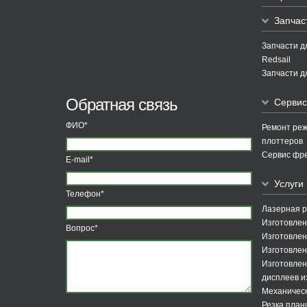
Запчас
Запчасти д
Redsail
Запчасти д
Обратная связь
Сервис
ФИО*
Ремонт ре
плоттеров
Сервис фре
E-mail*
Услуги
Телефон*
Лазерная р
Изготовлен
Вопрос*
Изготовле
Изготовлен
Изготовлен
дисплеев и
Механическ
Резка пла