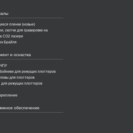
иалы
еся пленки (новые)
и, скотчи для гравировки на
а CO2 лазере
ек Брайля
мент и оснастка
 ЧПУ
бойники для режущих плоттеров
ловы для плоттеров
 для режущих плоттеров
крепление
ммное обеспечение