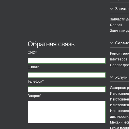
Запчас
Запчасти д
Redsail
Запчасти д
Обратная связь
Сервис
ФИО*
Ремонт ре
плоттеров
Сервис фре
E-mail*
Услуги
Телефон*
Лазерная р
Изготовлен
Вопрос*
Изготовле
Изготовлен
Изготовлен
дисплеев и
Механическ
Резка пла