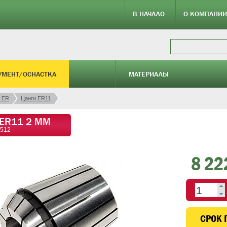
В НАЧАЛО
О КОМПАНИИ
УМЕНТ/ОСНАСТКА
МАТЕРИАЛЫ
 ER
Цанги ER11
 ER11 2 ММ
6512
8 22
CРОК 