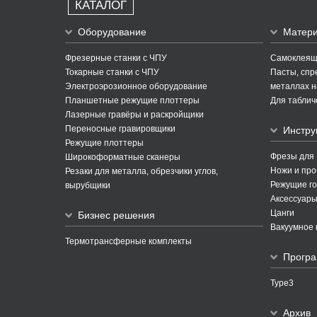
КАТАЛОГ
Оборудование
Матер
Фрезерные станки с ЧПУ
Самоклеящи
Токарные станки с ЧПУ
Пасты, спре
Электроэрозионное оборудование
металлах н
Планшетные режущие плоттеры
Для таблич
Лазерные гравёры и раскройщики
Переносные гравировщики
Инстру
Режущие плоттеры
Фрезы для
Широкоформатные сканеры
Ножи и про
Резаки для металла, обрезчики углов,
Режущие го
вырубщики
Аксессуары
Цанги
Бизнес решения
Вакуумное 
Термотрансферные комплекты
Програ
Type3
Архив