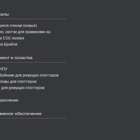
иалы
еся пленки (новые)
и, скотчи для гравировки на
а CO2 лазере
ек Брайля
мент и оснастка
 ЧПУ
бойники для режущих плоттеров
ловы для плоттеров
 для режущих плоттеров
крепление
ммное обеспечение