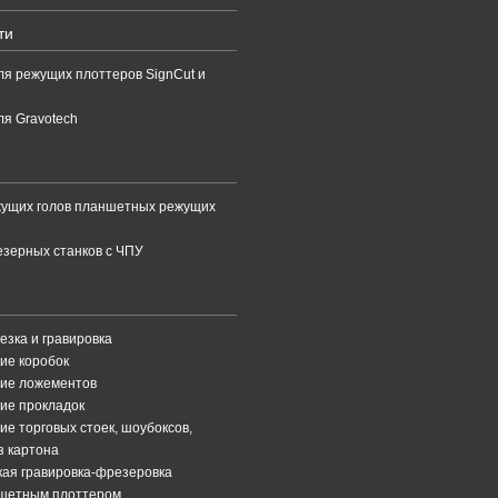
ти
ля режущих плоттеров SignCut и
ля Gravotech
жущих голов планшетных режущих
зерных станков с ЧПУ
езка и гравировка
ие коробок
ние ложементов
ие прокладок
ие торговых стоек, шоубоксов,
з картона
ая гравировка-фрезеровка
ншетным плоттером