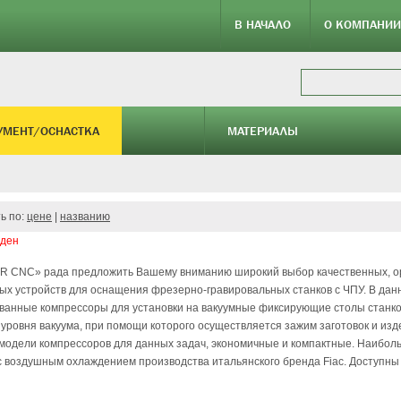
В НАЧАЛО
О КОМПАНИИ
УМЕНТ/ОСНАСТКА
МАТЕРИАЛЫ
ь по:
цене
|
названию
йден
R CNC» рада предложить Вашему вниманию широкий выбор качественных, ор
х устройств для оснащения фрезерно-гравировальных станков с ЧПУ. В дан
ванные компрессоры для установки на вакуумные фиксирующие столы станко
уровня вакуума, при помощи которого осуществляется зажим заготовок и из
модели компрессоров для данных задач, экономичные и компактные. Наибол
 воздушным охлаждением производства итальянского бренда Fiac. Доступны