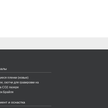
иалы
еся пленки (новые)
и, скотчи для гравировки на
а CO2 лазере
ек Брайля
мент и оснастка