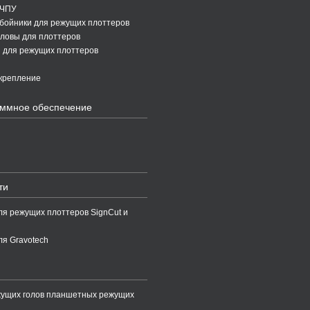
 ЧПУ
бойники для режущих плоттеров
ловы для плоттеров
 для режущих плоттеров
крепление
ммное обеспечение
ти
ля режущих плоттеров SignCut и
ля Gravotech
жущих голов планшетных режущих