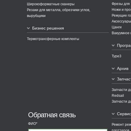
Фрезы для
Широкоформатные сканеры
Ножи и про
Резаки для металла, обрезчики углов,
Режущие го
вырубщики
Аксессуары
Цанги
Бизнес решения
Вакуумное 
Термотрансферные комплекты
Програ
Type3
Архив
Запчас
Запчасти д
Redsail
Запчасти д
Обратная связь
Сервис
ФИО*
Ремонт ре
плоттеров