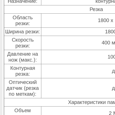
Назначение:
контурн
Резка
Область
1800 x
резки:
Ширина резки:
180
Скорость
400 м
резки:
Давление на
100
нож (макс.):
Контурная
д
резка:
Оптический
датчик (резка
д
по меткам):
Характеристики па
Объем
2 