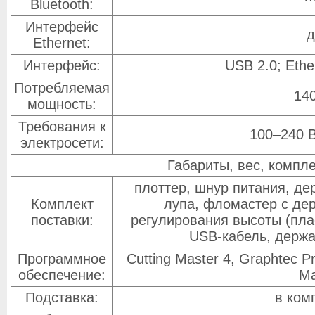
Bluetooth:
Интерфейс
д
Ethernet:
Интерфейс:
USB 2.0; Ethe
Потребляемая
140
мощность:
Требования к
100–240 В
электросети:
Габариты, вес, компл
плоттер, шнур питания, де
Комплект
лупа, фломастер с де
поставки:
регулирования высоты (пла
USB-кабель, держа
Программное
Cutting Master 4, Graphtec Pr
обеспечение:
Ma
Подставка:
в ком