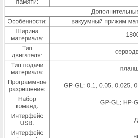
памяти:
Дополнительны
Особенности:
вакуумный прижим мат
Ширина
180
материала:
Тип
серводв
двигателя:
Тип подачи
планш
материала:
Программное
GP-GL: 0.1, 0.05, 0.025,
разрешение:
Набор
GP-GL; HP-G
команд:
Интерфейс
д
USB:
Интерфейс
н