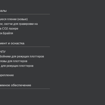
иалы
еся пленки (новые)
и, скотчи для гравировки на
а CO2 лазере
ек Брайля
мент и оснастка
 ЧПУ
бойники для режущих плоттеров
ловы для плоттеров
 для режущих плоттеров
крепление
ммное обеспечение