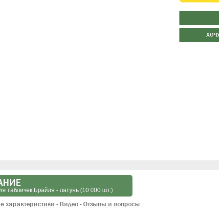
ХОЧ
АНИЕ
я табличек Брайля - латунь (10 000 шт.)
е характеристики
Видео
Отзывы и вопросы
-
-