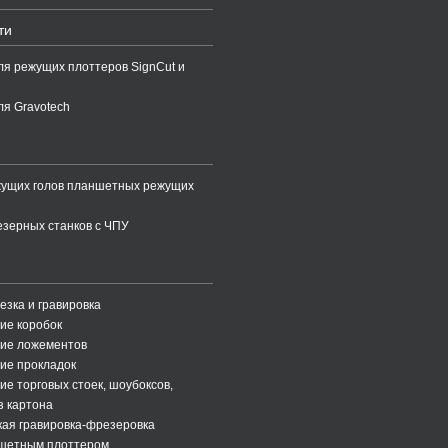
ти
ля режущих плоттеров SignCut и
ля Gravotech
жущих голов планшетных режущих
зерных станков с ЧПУ
езка и гравировка
ие коробок
ние ложементов
ие прокладок
ие торговых стоек, шоубоксов,
з картона
ая гравировка-фрезеровка
ншетным плоттером