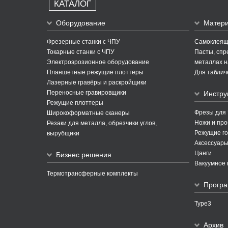
КАТАЛОГ
Оборудование
Матер
Фрезерные станки с ЧПУ
Самоклеящи
Токарные станки с ЧПУ
Пасты, спре
Электроэрозионное оборудование
металлах н
Планшетные режущие плоттеры
Для таблич
Лазерные гравёры и раскройщики
Переносные гравировщики
Инстру
Режущие плоттеры
Фрезы для
Широкоформатные сканеры
Ножи и про
Резаки для металла, обрезчики углов,
Режущие го
вырубщики
Аксессуары
Цанги
Бизнес решения
Вакуумное 
Термотрансферные комплекты
Програ
Type3
Архив