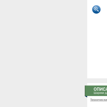
ОПИС
Шарики дл
Технически