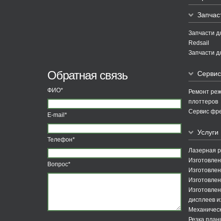
Запчас
Запчасти д
Redsail
Запчасти д
Обратная связь
Сервис
ФИО*
Ремонт ре
плоттеров
Сервис фре
E-mail*
Услуги
Телефон*
Лазерная р
Изготовлен
Вопрос*
Изготовле
Изготовлен
Изготовлен
дисплеев и
Механическ
Резка пла