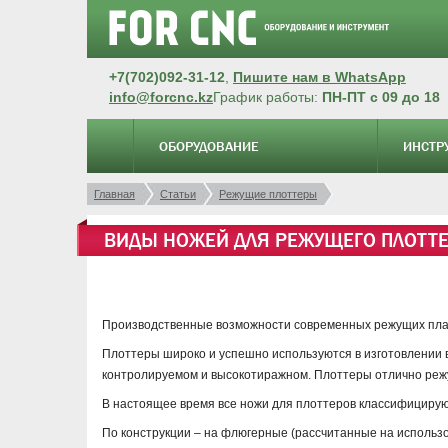
+7(702)092-31-12
,
Пишите нам в WhatsApp
info@forcnc.kz
График работы:
ПН-ПТ с 09 до 18
ОБОРУДОВАНИЕ
ИНСТР
Главная
Статьи
Режущие плоттеры
ВИДЫ НОЖЕЙ ДЛЯ РЕЖУЩЕГО ПЛОТТ
Производственные возможности современных режущих планш
Плоттеры широко и успешно используются в изготовлении 
контролируемом и высокотиражном. Плоттеры отлично режу
В настоящее время все ножи для плоттеров классифицирую
По конструкции – на флюгерные (рассчитанные на использ