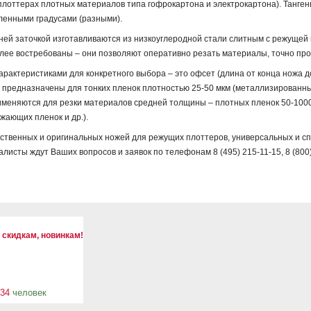
 плоттерах плотных материалов типа гофрокартона и электрокартона). Танг
ленными градусами (разными).
ей заточкой изготавливаются из низкоуглеродной стали слитным с режущей 
более востребованы – они позволяют оперативно резать материалы, точно про
актеристиками для конкретного выбора – это офсет (длина от конца ножа до
0° предназначены для тонких пленок плотностью 25-50 мкм (металлизированны
рименяются для резки материалов средней толщины – плотных пленок 50-100
жающих пленок и др.).
твенных и оригинальных ножей для режущих плоттеров, универсальных и с
исты ждут Ваших вопросов и заявок по телефонам 8 (495) 215-11-15, 8 (800)
 скидкам, новинкам!
34
человек