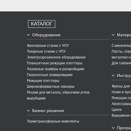
КАТАЛОГ
Оборудование
Матер
Фрезерные станки с ЧПУ
Самоклеящи
Токарные станки с ЧПУ
Пасты, спре
Электроэрозионное оборудование
металлах н
Планшетные режущие плоттеры
Для таблич
Лазерные гравёры и раскройщики
Переносные гравировщики
Инстру
Режущие плоттеры
Фрезы для
Широкоформатные сканеры
Ножи и про
Резаки для металла, обрезчики углов,
Режущие го
вырубщики
Аксессуары
Цанги
Бизнес решения
Вакуумное 
Термотрансферные комплекты
Програ