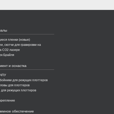
иалы
еся пленки (новые)
и, скотчи для гравировки на
а CO2 лазере
ек Брайля
мент и оснастка
 ЧПУ
бойники для режущих плоттеров
ловы для плоттеров
 для режущих плоттеров
крепление
ммное обеспечение