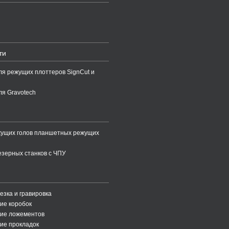
ти
ля режущих плоттеров SignCut и
ля Gravotech
жущих голов планшетных режущих
зерных станков с ЧПУ
езка и гравировка
ие коробок
ние ложементов
ие прокладок