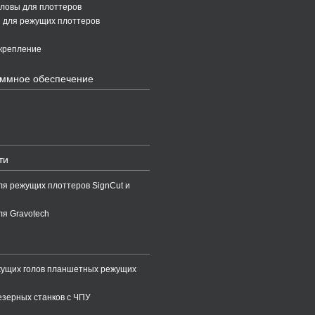
ловы для плоттеров
 для режущих плоттеров
крепление
ммное обеспечение
ти
ля режущих плоттеров SignCut и
ля Gravotech
жущих голов планшетных режущих
зерных станков с ЧПУ