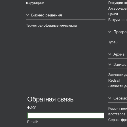
Режущие го
вырубщики
Аксессуары
Цанги
Бизнес решения
Вакуумное 
Термотрансферные комплекты
Програ
Type3
Архив
Запчас
Запчасти д
Redsail
Запчасти д
Обратная связь
Сервис
ФИО*
Ремонт ре
плоттеров
Сервис фре
E-mail*