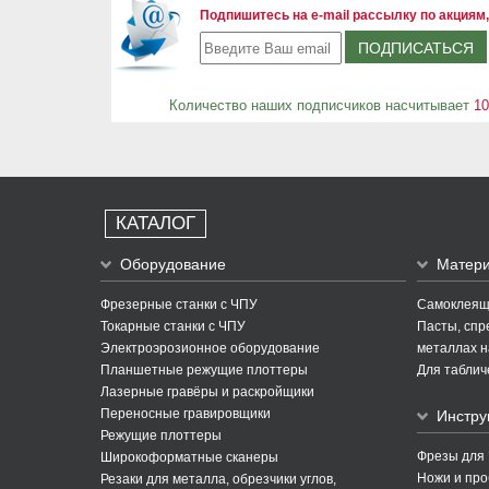
Подпишитесь на e-mail рассылку по акциям,
Количество наших подписчиков насчитывает
10
КАТАЛОГ
Оборудование
Матер
Фрезерные станки с ЧПУ
Самоклеящи
Токарные станки с ЧПУ
Пасты, спре
Электроэрозионное оборудование
металлах н
Планшетные режущие плоттеры
Для таблич
Лазерные гравёры и раскройщики
Переносные гравировщики
Инстру
Режущие плоттеры
Фрезы для
Широкоформатные сканеры
Ножи и про
Резаки для металла, обрезчики углов,