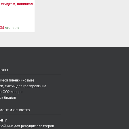
 скидкам, новинкам!
34
человек
иалы
еся пленки (новые)
и, скотчи для гравировки на
а CO2 лазере
ек Брайля
мент и оснастка
 ЧПУ
бойники для режущих плоттеров